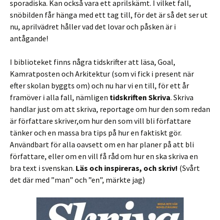
sporadiska. Kan också vara ett aprilskämt. I vilket fall,
snöbilden får hänga med ett tag till, för det är så det ser ut
nu, aprilvädret håller vad det lovar och påsken är i
antågande!
I biblioteket finns några tidskrifter att läsa, Goal,
Kamratposten och Arkitektur (som vi fick i present när
efter skolan byggts om) och nu har vi en till, för ett år
framöver i alla fall, nämligen
tidskriften Skriva
. Skriva
handlar just om att skriva, reportage om hur den som redan
är författare skriver,om hur den som vill bli författare
tänker och en massa bra tips på hur en faktiskt gör.
Användbart för alla oavsett om en har planer på att bli
författare, eller om en vill få råd om hur en ska skriva en
bra text i svenskan.
Läs och inspireras, och skriv!
(Svårt
det där med ”man” och ”en”, märkte jag)