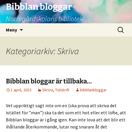
Bibblan bloggar
Norregårdskolans bibliotek
Hoppa
Sök
Meny
till
efter:
innehåll
Kategoriarkiv: Skriva
Bibblan bloggar är tillbaka…
1 april, 2015
Skriva
,
Tidskrift
bibblanbloggar
Vet uppriktigt sagt inte om en (ska prova att skriva det
istället för ”man”) ska ta det som ett hot eller ett löfte, att
Bibblan bloggar är i gång igen. Kan inte lova att det blir ett
ihållande återkommande, lutar nog snarare åt det