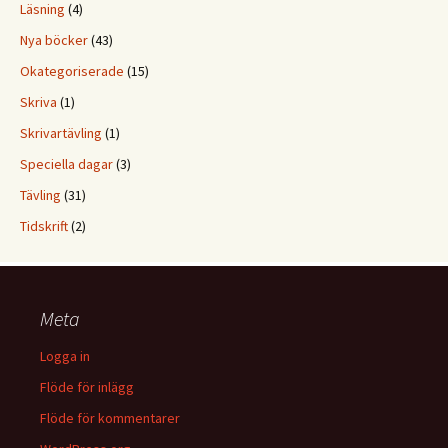
Läsning
(4)
Nya böcker
(43)
Okategoriserade
(15)
Skriva
(1)
Skrivartävling
(1)
Speciella dagar
(3)
Tävling
(31)
Tidskrift
(2)
Meta
Logga in
Flöde för inlägg
Flöde för kommentarer