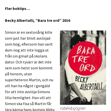
Fler boktips…
Becky Albertalli, ”Bara tre ord” 2016
Simon är en sextonårig kille
som just har blivit avslöjad
som bög, eftersom han varit
dum nog att inte logga ut
från sin gmail på skolans
dator. Och tyvärr är det inte
vem som helst som kommit
på honom, utan
superheteron Martin, och nu
vill han ha något i gengäld
för att inte avslöja Simons
lilla hemlighet. Han vill att
Simon ska fixa så Martin får
rabén&sjögren
lära känna hans kompis Abby,