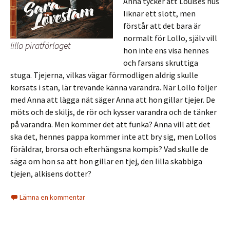
Anna tycker att Louises hus
liknar ett slott, men
förstår att det bara är
normalt för Lollo, själv vill
lilla piratförlaget
hon inte ens visa hennes
och farsans skruttiga
stuga. Tjejerna, vilkas vägar förmodligen aldrig skulle
korsats i stan, lär trevande känna varandra. När Lollo följer
med Anna att lägga nät säger Anna att hon gillar tjejer. De
möts och de skiljs, de rör och kysser varandra och de tänker
på varandra. Men kommer det att funka? Anna vill att det
ska det, hennes pappa kommer inte att bry sig, men Lollos
föräldrar, brorsa och efterhängsna kompis? Vad skulle de
säga om hon sa att hon gillar en tjej, den lilla skabbiga
tjejen, alkisens dotter?
Lämna en kommentar