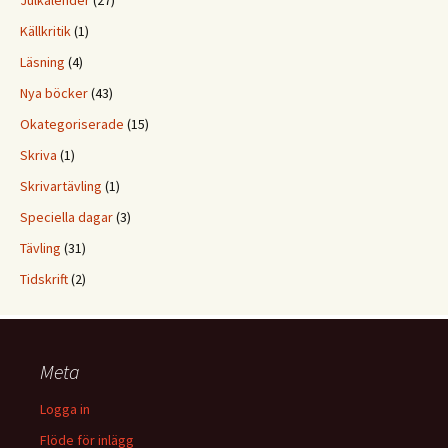
Julkalender
(27)
Källkritik
(1)
Läsning
(4)
Nya böcker
(43)
Okategoriserade
(15)
Skriva
(1)
Skrivartävling
(1)
Speciella dagar
(3)
Tävling
(31)
Tidskrift
(2)
Meta
Logga in
Flöde för inlägg