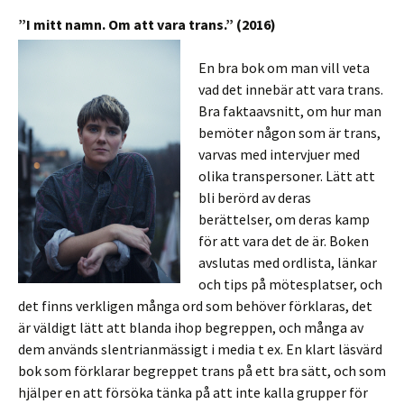
”I mitt namn. Om att vara trans.” (2016)
En bra bok om man vill veta
vad det innebär att vara trans.
Bra faktaavsnitt, om hur man
bemöter någon som är trans,
varvas med intervjuer med
olika transpersoner. Lätt att
bli berörd av deras
berättelser, om deras kamp
för att vara det de är. Boken
avslutas med ordlista, länkar
och tips på mötesplatser, och
det finns verkligen många ord som behöver förklaras, det
är väldigt lätt att blanda ihop begreppen, och många av
dem används slentrianmässigt i media t ex. En klart läsvärd
bok som förklarar begreppet trans på ett bra sätt, och som
hjälper en att försöka tänka på att inte kalla grupper för