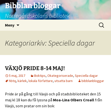
Bibblan bloggar
Norregårdskolans bibliotek
Hoppa
Sök
Meny
till
efter:
innehåll
Kategoriarkiv: Speciella dagar
VÄXJÖ PRIDE 8-14 MAJ!
5 maj, 2017
Boktips
,
Okategoriserade
,
Speciella dagar
hbtq
,
kärlek
,
lokala författare
,
utsatta barn
bibblanbloggar
Pride är på gång till Växjö och på stadsbiblioteket den 15
maj kl 18 kan du få lyssna på
Moa-Lina Olbers Croall
från
Växjö, som pratar om sin bok: