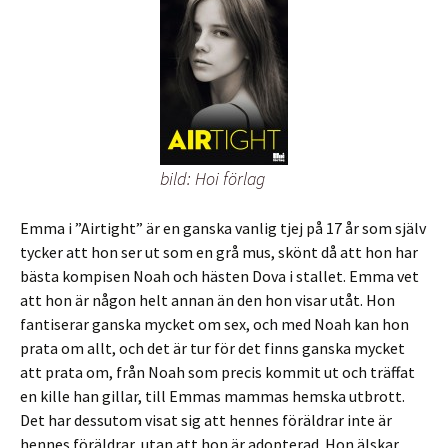
bild: Hoi förlag
Emma i ”Airtight” är en ganska vanlig tjej på 17 år som själv
tycker att hon ser ut som en grå mus, skönt då att hon har
bästa kompisen Noah och hästen Dova i stallet. Emma vet
att hon är någon helt annan än den hon visar utåt. Hon
fantiserar ganska mycket om sex, och med Noah kan hon
prata om allt, och det är tur för det finns ganska mycket
att prata om, från Noah som precis kommit ut och träffat
en kille han gillar, till Emmas mammas hemska utbrott.
Det har dessutom visat sig att hennes föräldrar inte är
hennes föräldrar, utan att hon är adopterad. Hon älskar