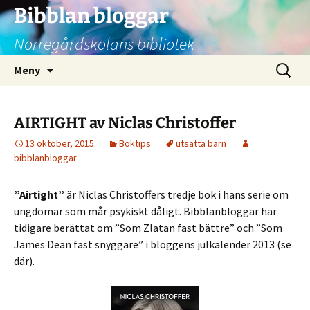
Bibblan bloggar
Norregårdskolans bibliotek
Hoppa
Sök
Meny
till
efter:
innehåll
AIRTIGHT av Niclas Christoffer
13 oktober, 2015
Boktips
utsatta barn
bibblanbloggar
”Airtight”
är Niclas Christoffers tredje bok i hans serie om
ungdomar som mår psykiskt dåligt. Bibblanbloggar har
tidigare berättat om ”Som Zlatan fast bättre” och ”Som
James Dean fast snyggare” i bloggens julkalender 2013 (se
där).