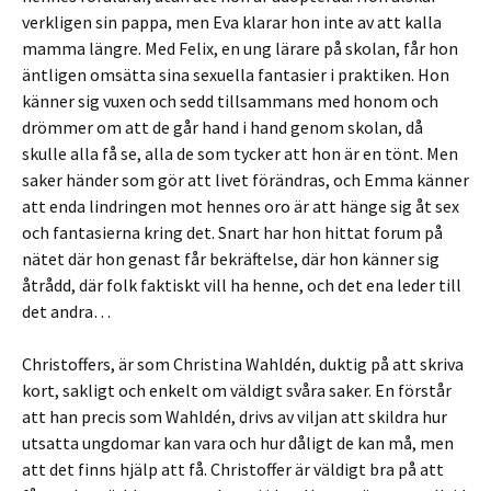
verkligen sin pappa, men Eva klarar hon inte av att kalla
mamma längre. Med Felix, en ung lärare på skolan, får hon
äntligen omsätta sina sexuella fantasier i praktiken. Hon
känner sig vuxen och sedd tillsammans med honom och
drömmer om att de går hand i hand genom skolan, då
skulle alla få se, alla de som tycker att hon är en tönt. Men
saker händer som gör att livet förändras, och Emma känner
att enda lindringen mot hennes oro är att hänge sig åt sex
och fantasierna kring det. Snart har hon hittat forum på
nätet där hon genast får bekräftelse, där hon känner sig
åtrådd, där folk faktiskt vill ha henne, och det ena leder till
det andra…
Christoffers, är som Christina Wahldén, duktig på att skriva
kort, sakligt och enkelt om väldigt svåra saker. En förstår
att han precis som Wahldén, drivs av viljan att skildra hur
utsatta ungdomar kan vara och hur dåligt de kan må, men
att det finns hjälp att få. Christoffer är väldigt bra på att