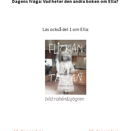
Dagens fråga: Vad heter den andra boken om Ella?
Läs också del 1 om Ella:
bild:rabén&sjögren