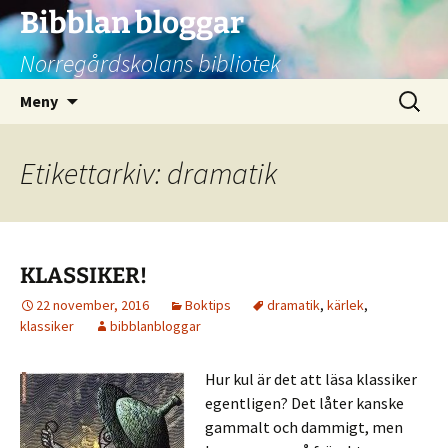
Bibblan bloggar
Norregårdskolans bibliotek
Hoppa
Sök
Meny
till
efter:
innehåll
Etikettarkiv: dramatik
KLASSIKER!
22 november, 2016
Boktips
dramatik
,
kärlek
,
klassiker
bibblanbloggar
Hur kul är det att läsa klassiker
egentligen? Det låter kanske
gammalt och dammigt, men