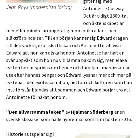
gifter sig med
Jean Rhys (modernista förlag)
Antoinette Cosway.
Det är tidigt 1800-tal
och äktenskapet är
mer eller mindre arrangerat genom olika affärs- och
släktförbindelser. Till en början känner sig Edward dragen
till den vackra, exotiska flickan och Antoinette vill visa
Edward att hon kan älska honom. Antoinette har haft en
svår uppväxt som hon nu vill lämna bakom sig, men elaka
rykten börjar spridas om henne och familjen, människor är
ute efter hennes pengar och Edward lyssnar mer och mer på
ryktena. I den exotiska miljön, hettan och kulturen som han
inte förstår blandas allt samman och Edward börjar tro att
Antoinette förhäxat honom,
”Den allvarsamma leken”
av
Hjalmar Söderberg
är en
svensk klassiker som hade nypremiär som film hösten 2016.
Historien utspelar sig i