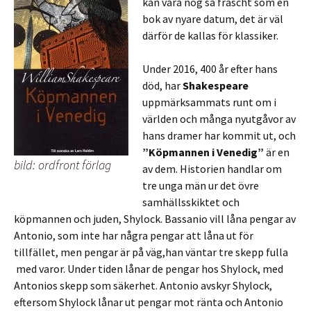
kan vara nog så fräscht som en
bok av nyare datum, det är väl
därför de kallas för klassiker.
Under 2016, 400 år efter hans
död, har
Shakespeare
uppmärksammats runt om i
världen och många nyutgåvor av
hans dramer har kommit ut, och
”Köpmannen i Venedig”
är en
bild: ordfront förlag
av dem. Historien handlar om
tre unga män ur det övre
samhällsskiktet och
köpmannen och juden, Shylock. Bassanio vill låna pengar av
Antonio, som inte har några pengar att låna ut för
tillfället, men pengar är på väg,han väntar tre skepp fulla
med varor. Under tiden lånar de pengar hos Shylock, med
Antonios skepp som säkerhet. Antonio avskyr Shylock,
eftersom Shylock lånar ut pengar mot ränta och Antonio