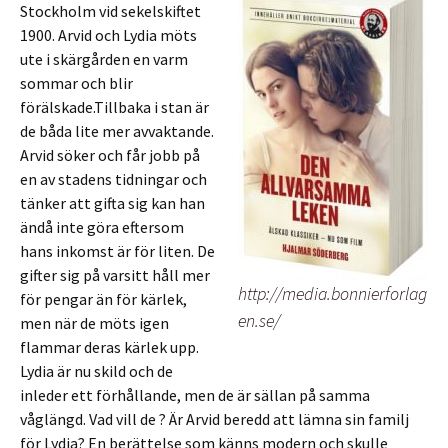
Stockholm vid sekelskiftet
1900. Arvid och Lydia möts
ute i skärgården en varm
sommar och blir
förälskade.Tillbaka i stan är
de båda lite mer avvaktande.
Arvid söker och får jobb på
en av stadens tidningar och
tänker att gifta sig kan han
ändå inte göra eftersom
hans inkomst är för liten. De
gifter sig på varsitt håll mer
http://media.bonnierforlag
för pengar än för kärlek,
en.se/
men när de möts igen
flammar deras kärlek upp.
Lydia är nu skild och de
inleder ett förhållande, men de är sällan på samma
våglängd. Vad vill de ? Är Arvid beredd att lämna sin familj
för Lydia? En berättelse som känns modern och skulle