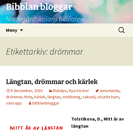
Bibblan bloggar
Norregårdskolans bibliotek
Hoppa
Sök
Meny
till
efter:
innehåll
Etikettarkiv: drömmar
Längtan, drömmar och kärlek
8 december, 2016
Boktips
,
Nya böcker
annorlunda
,
drömmar
,
hbtq
,
kärlek
,
längtan
,
mobbning
,
saknad
,
utsatta barn
,
växa upp
bibblanbloggar
Tolstikova, D., Mitt år av
längtan