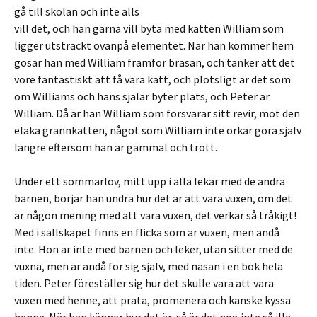
gå till skolan och inte alls
vill det, och han gärna vill byta med katten William som
ligger utsträckt ovanpå elementet. När han kommer hem
gosar han med William framför brasan, och tänker att det
vore fantastiskt att få vara katt, och plötsligt är det som
om Williams och hans själar byter plats, och Peter är
William. Då är han William som försvarar sitt revir, mot den
elaka grannkatten, något som William inte orkar göra själv
längre eftersom han är gammal och trött.
Under ett sommarlov, mitt upp i alla lekar med de andra
barnen, börjar han undra hur det är att vara vuxen, om det
är någon mening med att vara vuxen, det verkar så tråkigt!
Med i sällskapet finns en flicka som är vuxen, men ändå
inte. Hon är inte med barnen och leker, utan sitter med de
vuxna, men är ändå för sig själv, med näsan i en bok hela
tiden. Peter föreställer sig hur det skulle vara att vara
vuxen med henne, att prata, promenera och kanske kyssa