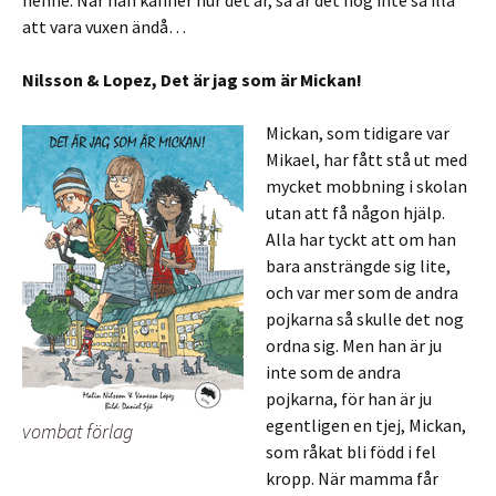
henne. När han känner hur det är, så är det nog inte så illa
att vara vuxen ändå…
Nilsson & Lopez, Det är jag som är Mickan!
Mickan, som tidigare var
Mikael, har fått stå ut med
mycket mobbning i skolan
utan att få någon hjälp.
Alla har tyckt att om han
bara ansträngde sig lite,
och var mer som de andra
pojkarna så skulle det nog
ordna sig. Men han är ju
inte som de andra
pojkarna, för han är ju
egentligen en tjej, Mickan,
vombat förlag
som råkat bli född i fel
kropp. När mamma får