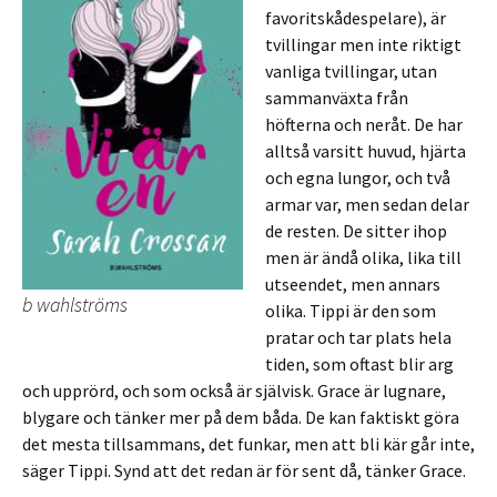
favoritskådespelare), är
tvillingar men inte riktigt
vanliga tvillingar, utan
sammanväxta från
höfterna och neråt. De har
alltså varsitt huvud, hjärta
och egna lungor, och två
armar var, men sedan delar
de resten. De sitter ihop
men är ändå olika, lika till
utseendet, men annars
b wahlströms
olika. Tippi är den som
pratar och tar plats hela
tiden, som oftast blir arg
och upprörd, och som också är självisk. Grace är lugnare,
blygare och tänker mer på dem båda. De kan faktiskt göra
det mesta tillsammans, det funkar, men att bli kär går inte,
säger Tippi. Synd att det redan är för sent då, tänker Grace.