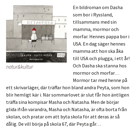
En bildroman om Dasha
som bor i Ryssland,
tillsammans med sin
mamma, mormor och
morfar. Hennes pappa bor i
USA. En dag säger hennes
mamma att hon ska åka
till USA och plugga, i ett år!
Och Dasha ska stanna hos
natur&kultur
mormor och morfar…
Mormor tar med henne på
ett skrivarläger, där träffar hon bland andra Peyta, som hon
blir hemligt kär i. När sommarlovet är slut får hon äntligen
träffa sina kompisar Masha och Natasha. Men de börjar
glida ifrån varandra, Masha och Natasha, är ofta borta från
skolan, och pratar om att byta skola för att deras är så
dålig. De vill börja på skola 67, där Peyta går…