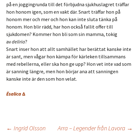
på en joggingrunda till det förbjudna sjukhuslagret träffar
hon honom igen, som en vakt där. Snart träffar hon på
honom mer och mer och hon kan inte sluta tänka på
honom. Hon blir rädd, har hon också fallit offer till
sjukdomen? Kommer hon bli som sin mamma, tokig
av
deliria
?
Snart inser hon att allt samhället har berättat kanske inte
är sant, men vågar hon kämpa för kärleken tillsammans
med rebellerna, eller ska hon ge upp? Hon vet inte vad som
är sanning längre, men hon börjar ana att sanningen
kanske inte är den som hon velat.
Ësalica
Δ
Inläggsnavigering
←
Ingrid Olsson
Arra – Legender från Lavora
→