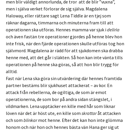
men blir väldigt annorlunda, de tror att de blir ”vuxna”,
men i själva verket förlorar de sig själva. Magdalena
Haloway, eller rättare sagt Lena Tiddle är en tjej som
räknar dagarna, timmarna och minuterna fram till att
operationen ska utföras. Hennes mamma var sjuk i
deliria
och även fastän tre operationer gjordes på henne blev hon
inte frisk, när den fjärde operationen skulle utföras tog hon
självmord. Magdalena är rädd för att sjukdomen ska drabba
henne med, att det går i släkten. Så hon kan inte vänta tills
operationen på henne ska göras, så att hon blir trygg för
alltid.
Fast när Lena ska göra sin utvärdering där hennes framtida
partner bestäms blir sjukhuset attackerat – av kor. En
attack från rebellerna, de ogiltiga, de som är emot
operationerna, de som bor på andra sidan stängslet, i
vildmarken. Lena upptäcker en kille med hår som liknar
löven när det är höst ute, en kille som
skrattar
åt attacken
och som
blinkar
mot henne. Efter det kan hon inte glömma
honom och när hon och hennes bästa vän Hana ger sig ut