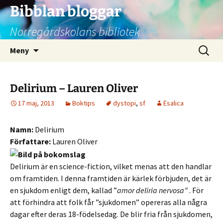
Bibblan bloggar
Norregårdskolans bibliotek
Hoppa
Sök
Meny
till
efter:
innehåll
Delirium – Lauren Oliver
17 maj, 2013
Boktips
dystopi
,
sf
Ësalica
Namn:
Delirium
Författare:
Lauren Oliver
Delirium är en science-fiction, vilket menas att den handlar
om framtiden. I denna framtiden är kärlek förbjuden, det är
en sjukdom enligt dem, kallad ”
amor deliria nervosa”
. För
att förhindra att folk får ”sjukdomen” opereras alla några
dagar efter deras 18-födelsedag. De blir fria från sjukdomen,