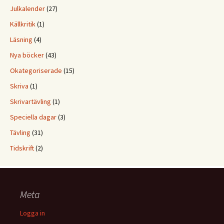
Julkalender
(27)
Källkritik
(1)
Läsning
(4)
Nya böcker
(43)
Okategoriserade
(15)
Skriva
(1)
Skrivartävling
(1)
Speciella dagar
(3)
Tävling
(31)
Tidskrift
(2)
Meta
Logga in