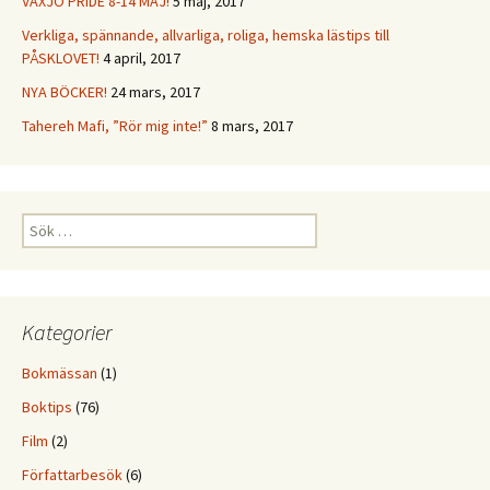
VÄXJÖ PRIDE 8-14 MAJ!
5 maj, 2017
Verkliga, spännande, allvarliga, roliga, hemska lästips till
PÅSKLOVET!
4 april, 2017
NYA BÖCKER!
24 mars, 2017
Tahereh Mafi, ”Rör mig inte!”
8 mars, 2017
Sök
efter:
Kategorier
Bokmässan
(1)
Boktips
(76)
Film
(2)
Författarbesök
(6)