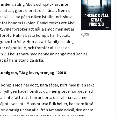
 dem, aldrig Abdis och självklart inte
 snattat, gjort inbrott och rånat. Men nu
an vill satsa på musiken istället och skriva
e för honom i skolan. Daniel tycker att Abdi
et, Ville försöker att hålla emot men det är
opal
iutbrott. Nalins bästa kompis har flyttat,
onen för Ville. Hon vet att familjen aldrig
er någon kille, och framför allt inte en
ch vill hellre vara med henne än hänga med Daniel.
at på hans ständiga ilska.
Lundgren, ”Jag lever, tror jag” 2016
 kompis Moa har dött, bara sådär, kört med bilen rakt
äd. Tydligen hade hon druckit, men gjorde hon det med
kan inte fatta att hon är borta och vill ha svar, men
ågot svar, inte Moas brorsa Erik heller, han som är så
on drar sig undan alla, från Amanda också, den andra