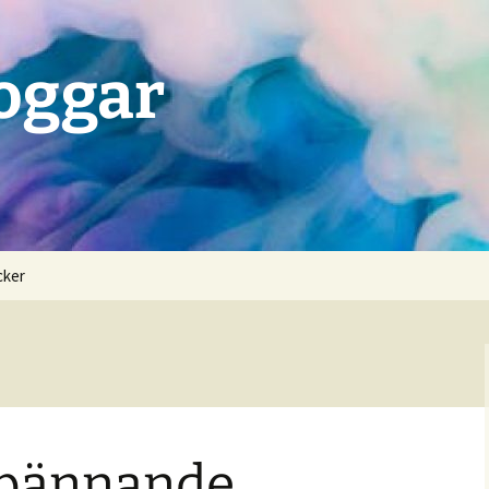
loggar
cker
spännande,