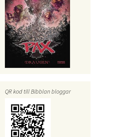
QR kod till Bibblan bloggar