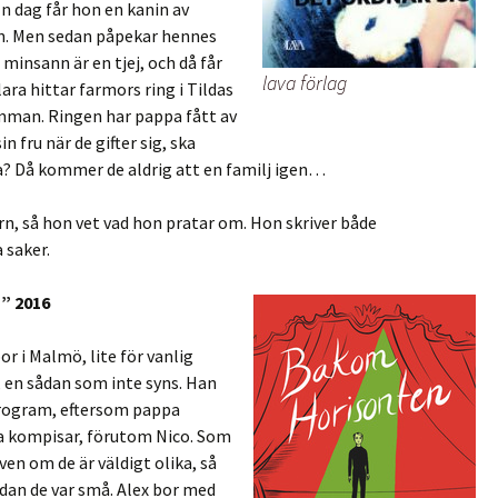
En dag får hon en kanin av
in. Men sedan påpekar hennes
minsann är en tjej, och då får
lava förlag
ara hittar farmors ring i Tildas
amman. Ringen har pappa fått av
in fru när de gifter sig, ska
? Då kommer de aldrig att en familj igen…
arn, så hon vet vad hon pratar om. Hon skriver både
 saker.
” 2016
or i Malmö, lite för vanlig
, en sådan som inte syns. Han
 program, eftersom pappa
ga kompisar, förutom Nico. Som
ven om de är väldigt olika, så
dan de var små. Alex bor med