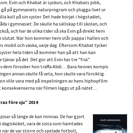
 om. Evin och Khabat är syskon, och Khabats jobb,
 gå på gymnasiets naturprogram och plugga livet ur
ålla koll på sin syster. Det hade börjat i högstadiet,
åda i gymnasiet. De skulle ha sällskap till skolan, och
kså, och har de olika tider så ska Evin gå direkt hem
on slutat. När hon kommer hem står pappa i hallen och
es mobil och väska, varje dag. Eftersom Khabat tycker
n syster hela tiden så kommer han på att han kan
 tjänar på det. Det gör att Evin har tre ”fria”
 av dem försöker hon träffa Abdi… Bara hennes kompis
ngen annan skulle få veta, hon skulle vara försiktig.
on ville vara med på inspelningen av hans hiphopfilm
at konsekvenserna när filmen läggs ut på nätet…
rax före sju” 2014
mpisar så länge de kan minnas. De har gjort
 i dagisköket, vara de sista som hämtades
 när de var större och spelade fotboll,