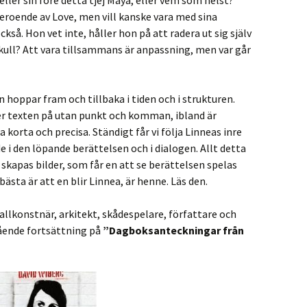
eller sin före detta tjej Maya, eller vem som helst?
eroende av Love, men vill kanske vara med sina
kså. Hon vet inte, håller hon på att radera ut sig själv
kull? Att vara tillsammans är anpassning, men var går
 hoppar fram och tillbaka i tiden och i strukturen.
er texten på utan punkt och komman, ibland är
korta och precisa. Ständigt får vi följa Linneas inre
 i den löpande berättelsen och i dialogen. Allt detta
 skapas bilder, som får en att se berättelsen spelas
ästa är att en blir Linnea, är henne. Läs den.
 allkonstnär, arkitekt, skådespelare, författare och
ående fortsättning på
”Dagboksanteckningar från