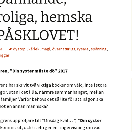
 roliga, hemska
ll PÅSKLOVET!
er
dystopi
,
kärlek
,
magi
,
övernaturligt
,
rysare
,
spänning
,
oggar
ren, ”Din syster måste dö” 2017
ns har skrivit två viktiga böcker om våld, inte i stora
igor, utan i det lilla, närmre sammanhanget, mellan
 familjer. Varför behövs det så lite för att någon ska
mot en annan människa?
ggrens uppföljare till ”Onsdag kväll…”,
”Din syster
kommit ut, och titeln ger en fingervisning om vad