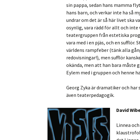
sin pappa, sedan hans mamma flytt
hans barn, och verkar inte ha så my
undrar om det är så här livet ska v
osynlig, vara rädd för allt och int
teatergruppen från estetiska prog
vara med i en pjäs, och en sufflör. 
världens rampfeber (tänk alla gån
redovisningar!), men sufflör kansk
okända, men att han bara måste gör
Eylem med i gruppen och henne ha
Georg Zyka är dramatiker och har s
även teaterpedagogik.
David Wibe
Linnea och
klaustrofob