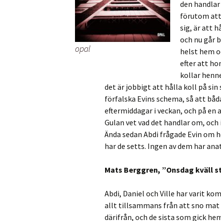
den handlar
förutom att
sig, är att h
och nu går b
opal
helst hem oc
efter att h
kollar henn
det är jobbigt att hålla koll på si
förfalska Evins schema, så att båda
eftermiddagar i veckan, och på en
Gulan vet vad det handlar om, och i
Ända sedan Abdi frågade Evin om h
har de setts. Ingen av dem har an
Mats Berggren, ”Onsdag kväll st
Abdi, Daniel och Ville har varit ko
allt tillsammans från att sno mat
därifrån, och de sista som gick hem