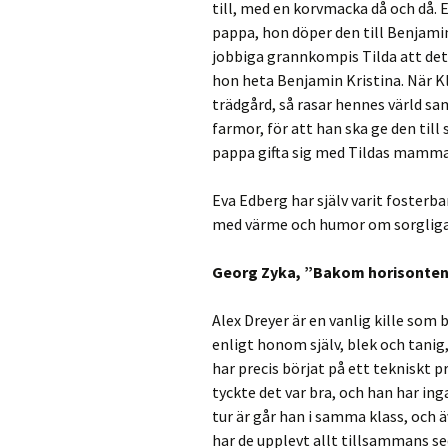
till, med en korvmacka då och då. 
pappa, hon döper den till Benjam
jobbiga grannkompis Tilda att det 
hon heta Benjamin Kristina. När Kl
trädgård, så rasar hennes värld s
farmor, för att han ska ge den till s
pappa gifta sig med Tildas mamma
Eva Edberg har själv varit fosterb
med värme och humor om sorgliga
Georg Zyka, ”Bakom horisonten
Alex Dreyer är en vanlig kille som b
enligt honom själv, blek och tanig
har precis börjat på ett tekniskt
tyckte det var bra, och han har in
tur är går han i samma klass, och ä
har de upplevt allt tillsammans se