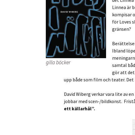
det Linnea 
Linnea är b
kompisar oc
för Loves s
gränsen?
Berättelsen
Ibland löp
meningarna 
gilla böcker
samtal både
gör att det
upp både som film och teater. Det b
David Wiberg verkar vara lite av en
jobbar med scen-/bildkonst. Frist
ett källarhål”.