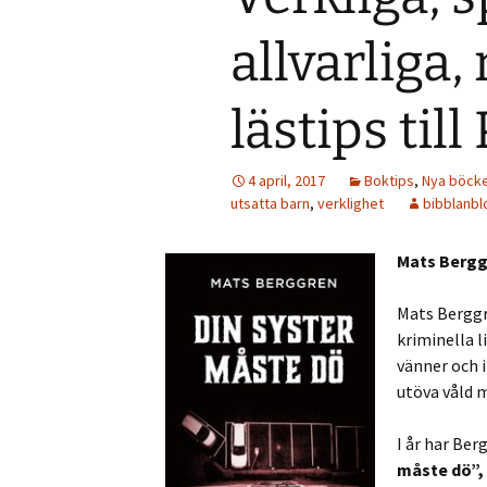
allvarliga,
lästips ti
4 april, 2017
Boktips
,
Nya böck
utsatta barn
,
verklighet
bibblanbl
Mats Bergg
Mats Berggre
kriminella l
vänner och i
utöva våld 
I år har Ber
måste dö”,