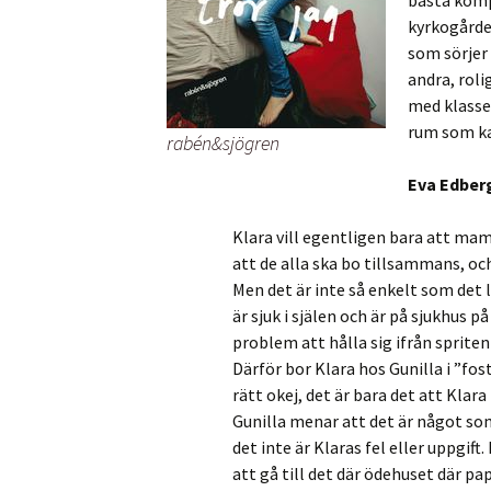
bästa komp
kyrkogården
som sörjer 
andra, roli
med klasse
rum som ka
rabén&sjögren
Eva Edberg
Klara vill egentligen bara att ma
att de alla ska bo tillsammans, och
Men det är inte så enkelt som det
är sjuk i själen och är på sjukhus 
problem att hålla sig ifrån spriten 
Därför bor Klara hos Gunilla i ”fo
rätt okej, det är bara det att Kla
Gunilla menar att det är något so
det inte är Klaras fel eller uppgift
att gå till det där ödehuset där p