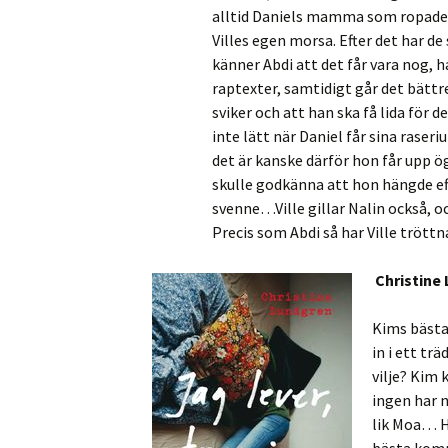
alltid Daniels mamma som ropade in
Villes egen morsa. Efter det har de
känner Abdi att det får vara nog, h
raptexter, samtidigt går det bättr
sviker och att han ska få lida för d
inte lätt när Daniel får sina raser
det är kanske därför hon får upp ög
skulle godkänna att hon hängde eft
svenne…Ville gillar Nalin också, o
Precis som Abdi så har Ville tröttn
Christine 
Kims bästa
in i ett tr
vilje? Kim 
ingen har n
lik Moa… H