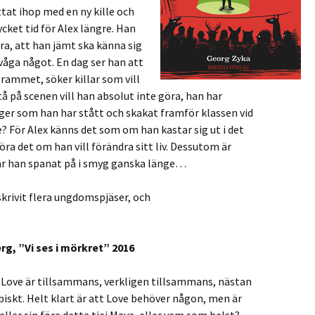
at ihop med en ny kille och
cket tid för Alex längre. Han
ara, att han jämt ska känna sig
e våga något. En dag ser han att
rammet, söker killar som vill
Stå på scenen vill han absolut inte göra, han har
ger som han har stått och skakat framför klassen vid
e? För Alex känns det som om han kastar sig ut i det
a det om han vill förändra sitt liv. Dessutom är
r han spanat på i smyg ganska länge…
krivit flera ungdomspjäser, och
rg, ”Vi ses i mörkret” 2016
 Love är tillsammans, verkligen tillsammans, nästan
iskt. Helt klart är att Love behöver någon, men är