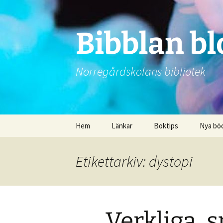
Bibblan b
Norregårdskolans bibliotek
Hoppa
Hem
Länkar
Boktips
Nya bö
till
innehåll
Etikettarkiv: dystopi
Verkliga, 