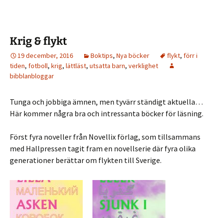
Krig & flykt
19 december, 2016
Boktips
,
Nya böcker
flykt
,
förr i
tiden
,
fotboll
,
krig
,
lättläst
,
utsatta barn
,
verklighet
bibblanbloggar
Tunga och jobbiga ämnen, men tyvärr ständigt aktuella…
Här kommer några bra och intressanta böcker för läsning.
Först fyra noveller från Novellix förlag, som tillsammans
med Hallpressen tagit fram en novellserie där fyra olika
generationer berättar om flykten till Sverige.