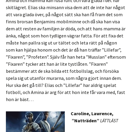
Amina och mamma kan rusa runt och vara glada i det här
skitlägret. Elias ska minsann visa dem att de inte har något
att vara glada över, på något sätt ska han få fram det som
finns brorsan Benjamins mobilminne och då ska han visa
dem att resten av familjen är döda, och att hans mamma är
änka, något som hon tydligen vägrar fatta. För att fixa det
måste han pallra sig ut ur tältet och leta rätt på någon
som kan hjälpa honom och det är då han träffar ”Lillefar”,
”Fixaren”, ”Profeten”. Själv får han heta ”Musslan” eftersom
”Fixaren” tycker att han är lite tystlåten. ”Fixaren”
bestämmer att de ska bilda ett fotbollslag, och försöka
spela sig ut utanför murarna, som några gjort innan dem.
Hur ska det gå till? Elias och ”Lillefar” har aldrig spelat
fotboll, och Amina är arg för att hon inte får vara med, fast
hon är bäst…
Caroline, Lawrence,
”Natträden”
LÄTTLÄST