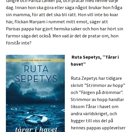
längre och Parisa tänker på, och pratar med henne varje
dag. Innan hon ska göra eller säga något brukar hon fråga
sin mamma, för att det ska bli rätt. Hon vill inte bo kvar
här, flickan Maryam i rummet mitt emot, säger att
Parisas pappa har gjort hemska saker och hon har hört sin
farmor säga det också. Men vad är det de pratar om, hon
förstår inte?
Ruta Sepetys, ”Tårar i
havet”
Ruta Zepetys har tidigare
skrivit ”Strimmor av hopp”
och ”Färgen på drömmar”.
Strimmor av hopp handlar
liksom Tårar i havet om
andra världskriget, och
bygger till viss del på
hennes pappas upplevelser