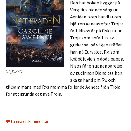
Den här boken bygger på
Vergilius nionde sång ur
Aeniden, som handlar om
hjälten Aeneas efter Trojas
fall. Nisos är på flykt ut ur
Troja som anfallits av
grekerna, på vägen träffar
han på Euryalos, Ry, som
knäböjt vid sin döda pappa.
Nisos får en uppenbarelse
argasso
av gudinnan Diana att han
ska ta hand om Ry, och
tillsammans med Rys mamma följer de Aeneas från Troja
för att grunda det nya Troja.
Lämna en kommentar