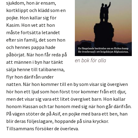
sjukdom, hon är ensam,
kortklippt och klädd som en
pojke. Hon kallar sig för
Kasim. Hon vet att hon
måste fortsätta letandet
efter sin familj, det som hon
och hennes pappa hade
påbörjat. När hon får reda på
en bok för alla
att männen i byn har tänkt
sälja henne till talibanerna,
flyr hon därifrån under
natten. När hon kommer till en by som visar sig övergiven
hör hon ett ljud som hon först tror kommer från ett djur,
men det visar sig vara ett litet övergivet barn. Hon kallar
honom Hassan och tar honom med sig när hon går därifrån.
På vägen stöter de på Asif, en pojke med bara ett ben, han
blir deras följeslagare, hoppande på sina kryckor.
Tillsammans försöker de överleva.