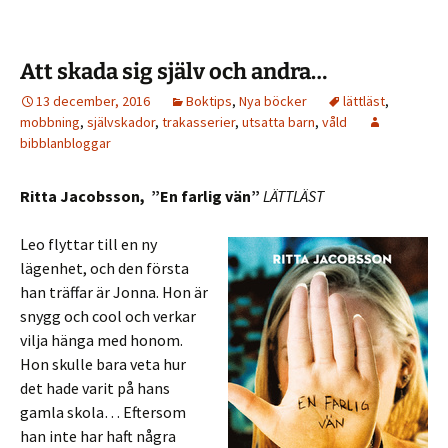
Att skada sig själv och andra…
13 december, 2016
Boktips
,
Nya böcker
lättläst
,
mobbning
,
självskador
,
trakasserier
,
utsatta barn
,
våld
bibblanbloggar
Ritta Jacobsson, ”En farlig vän”
LÄTTLÄST
Leo flyttar till en ny
lägenhet, och den första
han träffar är Jonna. Hon är
snygg och cool och verkar
vilja hänga med honom.
Hon skulle bara veta hur
det hade varit på hans
gamla skola… Eftersom
han inte har haft några