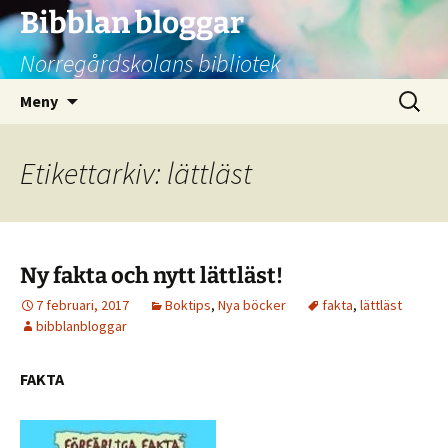
Bibblan bloggar
Norregårdskolans bibliotek
Hoppa
Sök
Meny
till
efter:
innehåll
Etikettarkiv: lättläst
Ny fakta och nytt lättläst!
7 februari, 2017
Boktips
,
Nya böcker
fakta
,
lättläst
bibblanbloggar
FAKTA