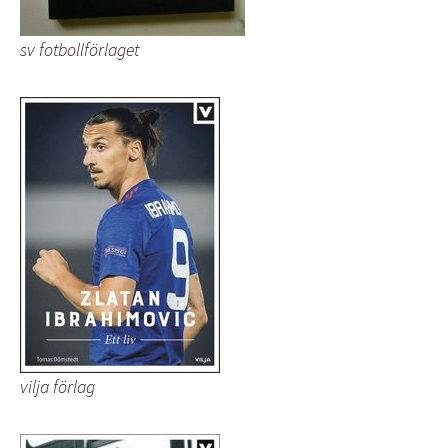
sv fotbollförlaget
vilja förlag