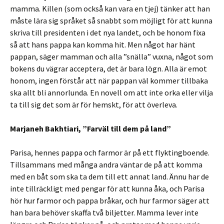
mamma. Killen (som också kan vara en tjej) tänker att han
måste lära sig språket så snabbt som möjligt för att kunna
skriva till presidenten i det nya landet, och be honom fixa
så att hans pappa kan komma hit. Men något har hänt
pappan, säger mamman och alla ”snälla” vuxna, något som
bokens du vägrar acceptera, det är bara lögn. Alla är emot
honom, ingen förstår att när pappan väl kommer tillbaka
ska allt bli annorlunda. En novell om att inte orka eller vilja
ta till sig det som är för hemskt, för att överleva.
Marjaneh Bakhtiari, ”Farväl till dem på land”
Parisa, hennes pappa och farmor är på ett flyktingboende.
Tillsammans med många andra väntar de på att komma
med en båt som ska ta dem till ett annat land. Ännu har de
inte tillräckligt med pengar för att kunna åka, och Parisa
hör hur farmor och pappa bråkar, och hur farmor säger att
han bara behöver skaffa två biljetter. Mamma lever inte