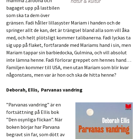
mamma Zafoona och
natur & kultur
bagaget upp på lastbilen
som ska ta dem över
gränsen. Fadi håller lillasyster Mariam i handen och de
springer allt de kan, det är trängsel bland alla som vill åka
med, och helt plötsligt kommer talibanerna. Fadi lyckas ta
sig upp på flaket, fortfarande med Mariams hand i sin, men
Mariam tappar sin barbiedocka, Gulmina, och vill absolut
inte lämna henne. Fadi förlorar greppet om hennes hand…
Familjen kommer till USA, men utan Mariam som blir kvar
någonstans, men var är hon och ska de hitta henne?
Deborah, Ellis, Parvanas vandring
”Parvanas vandring” är en
fortsättning på Ellis bok
”Den osynliga flickan”. När
boken börjar har Parvana
begravt sin far, som dött av