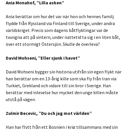
Ania Monahof, ”Lilla asken”
Ania berättar om hur det var när hon och hennes familj
flydde från Ryssland via Finland till Sverige, under andra
världskriget. Precis som dagens båtflyktingar var de
tvungna att på vintern, under nattetid ta sig i en liten båt,
över ett stormigt Östersjön. Skulle de överleva?
David Mohseni, ”Eller sjunk i havet”
David Mohseni bygger sin historia utifrån sin egen flykt när
han berättar om en 13-årig kille som ska fly från Iran via
Turkiet, Grekland och vidare till sin bror i Sverige. Han
berättar med inlevelse hur mycket den unge killen måste
utstå på vägen.
Zulmir Becevic, ”Du och jag mot världen”
Han har flytt från ett Bosnien i krig tillsammans med sin