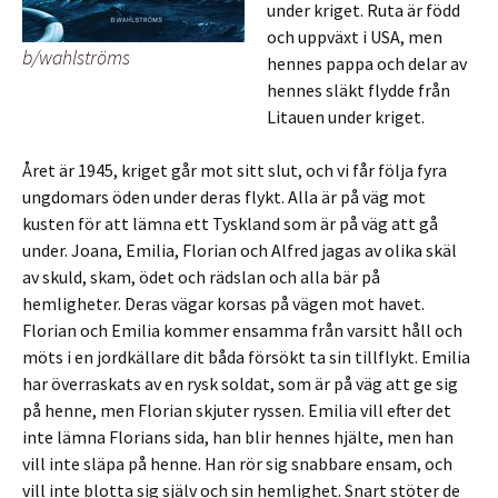
under kriget. Ruta är född
och uppväxt i USA, men
b/wahlströms
hennes pappa och delar av
hennes släkt flydde från
Litauen under kriget.
Året är 1945, kriget går mot sitt slut, och vi får följa fyra
ungdomars öden under deras flykt. Alla är på väg mot
kusten för att lämna ett Tyskland som är på väg att gå
under. Joana, Emilia, Florian och Alfred jagas av olika skäl
av skuld, skam, ödet och rädslan och alla bär på
hemligheter. Deras vägar korsas på vägen mot havet.
Florian och Emilia kommer ensamma från varsitt håll och
möts i en jordkällare dit båda försökt ta sin tillflykt. Emilia
har överraskats av en rysk soldat, som är på väg att ge sig
på henne, men Florian skjuter ryssen. Emilia vill efter det
inte lämna Florians sida, han blir hennes hjälte, men han
vill inte släpa på henne. Han rör sig snabbare ensam, och
vill inte blotta sig själv och sin hemlighet. Snart stöter de